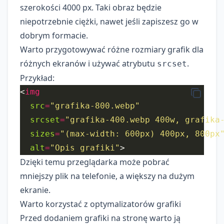
szerokości 4000 px. Taki obraz będzie
niepotrzebnie ciężki, nawet jeśli zapiszesz go w
dobrym formacie.
Warto przygotowywać różne rozmiary grafik dla
różnych ekranów i używać atrybutu
.
srcset
Przykład:
<
img
src
=
"grafika-800.webp"
srcset
=
"grafika-400.webp 400w, grafika
sizes
=
"(max-width: 600px) 400px, 800px
alt
=
"Opis grafiki"
Dzięki temu przeglądarka może pobrać
mniejszy plik na telefonie, a większy na dużym
ekranie.
Warto korzystać z optymalizatorów grafiki
Przed dodaniem grafiki na stronę warto ją