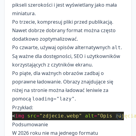
pikseli szerokości i jest wyświetlany jako mała
miniatura.
Po trzecie, kompresuj pliki przed publikacją.
Nawet dobrze dobrany format można często
dodatkowo zoptymalizować.
Po czwarte, używaj opisów alternatywnych
.
alt
Są ważne dla dostępności, SEO i użytkowników
korzystających z czytników ekranu.
Po piąte, dla ważnych obrazów zadbaj o
poprawne ładowanie. Obrazy znajdujące się
niżej na stronie można ładować leniwie za
pomocą
.
loading="lazy"
Przykład:
<
img
src
=
"zdjecie.webp"
alt
=
"Opis zdjęci
Podsumowanie
W 2026 roku nie ma jednego formatu