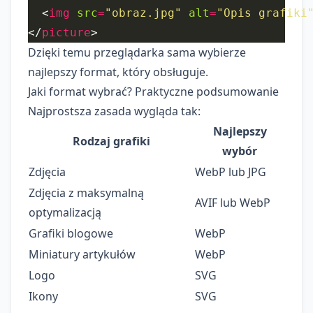
  <
img
src
=
"obraz.jpg"
alt
=
"Opis grafiki
</
picture
Dzięki temu przeglądarka sama wybierze
najlepszy format, który obsługuje.
Jaki format wybrać? Praktyczne podsumowanie
Najprostsza zasada wygląda tak:
Najlepszy
Rodzaj grafiki
wybór
Zdjęcia
WebP lub JPG
Zdjęcia z maksymalną
AVIF lub WebP
optymalizacją
Grafiki blogowe
WebP
Miniatury artykułów
WebP
Logo
SVG
Ikony
SVG