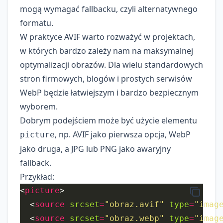
mogą wymagać fallbacku, czyli alternatywnego
formatu.
W praktyce AVIF warto rozważyć w projektach,
w których bardzo zależy nam na maksymalnej
optymalizacji obrazów. Dla wielu standardowych
stron firmowych, blogów i prostych serwisów
WebP będzie łatwiejszym i bardzo bezpiecznym
wyborem.
Dobrym podejściem może być użycie elementu
, np. AVIF jako pierwsza opcja, WebP
picture
jako druga, a JPG lub PNG jako awaryjny
fallback.
Przykład:
<
picture
  <
source
srcset
=
"obraz.avif"
type
=
"imag
  <
source
srcset
=
"obraz.webp"
type
=
"imag