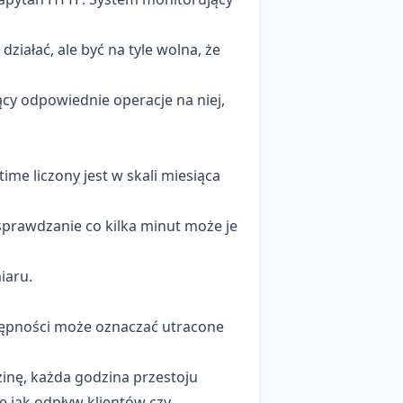
ziałać, ale być na tyle wolna, że
ący odpowiednie operacje na niej,
ime liczony jest w skali miesiąca
prawdzanie co kilka minut może je
iaru.
stępności może oznaczać utracone
inę, każda godzina przestoju
e jak odpływ klientów czy