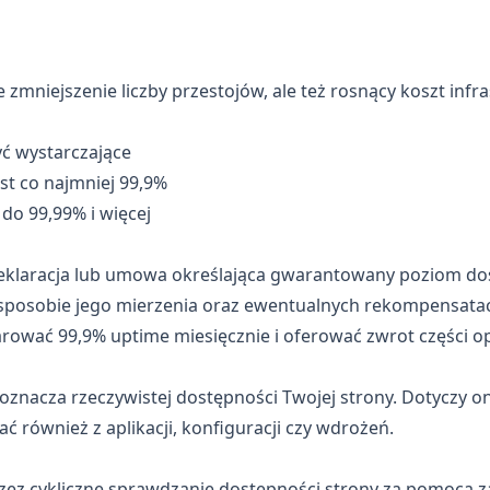
 zmniejszenie liczby przestojów, ale też rosnący koszt infra
ć wystarczające
st co najmniej 99,9%
do 99,99% i więcej
deklaracja lub umowa określająca gwarantowany poziom dos
sposobie jego mierzenia oraz ewentualnych rekompensata
wać 99,9% uptime miesięcznie i oferować zwrot części opła
 oznacza rzeczywistej dostępności Twojej strony. Dotyczy 
 również z aplikacji, konfiguracji czy wdrożeń.
rzez cykliczne sprawdzanie dostępności strony za pomocą 