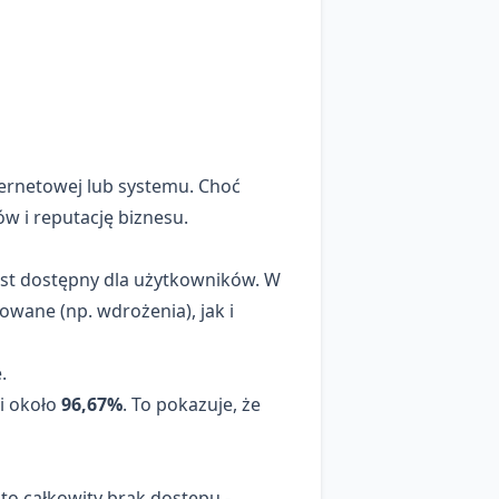
ernetowej lub systemu. Choć
w i reputację biznesu.
est dostępny dla użytkowników. W
owane (np. wdrożenia), jak i
.
si około
96,67%
. To pokazuje, że
to całkowity brak dostępu -