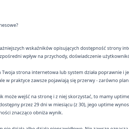
znesowe?
ażniejszych wskaźników opisujących dostępność strony int
ezpośredni wpływ na przychody, doświadczenie użytkownikó
 Twoja strona internetowa lub system działa poprawnie i j
le w praktyce zawsze pojawiają się przerwy - zarówno plan
ik może wejść na stronę i z niej skorzystać, to mamy uptime
ł dostępny przez 29 dni w miesiącu (z 30), jego uptime wyno
ności znacząco obniża wynik.
 nie działa albo działa nieprawidłowo. Nie zawsze oznacza 