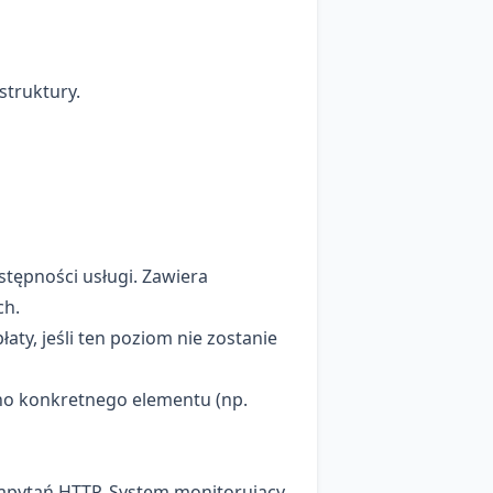
struktury.
tępności usługi. Zawiera
ch.
ty, jeśli ten poziom nie zostanie
ono konkretnego elementu (np.
zapytań HTTP. System monitorujący