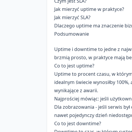
Czym jest SLA?
Jak mierzyć uptime w praktyce?
Jak mierzyć SLA?
Dlaczego uptime ma znaczenie bi
Podsumowanie
Uptime i downtime to jedne z najw
brzmią prosto, w praktyce mają b
Co to jest uptime?
Uptime to procent czasu, w którym
idealnym świecie wynosiłby 100%, a
wynikające z awarii.
Najprościej mówiąc: jeśli użytkown
Dla zobrazowania - jeśli serwis by
nawet pojedynczy dzień niedostęp
Co to jest downtime?
Downtime to czas, w którym system