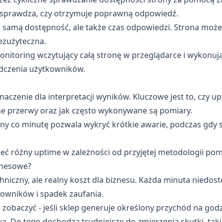
i sprawdza, czy otrzymuje poprawną odpowiedź.
 samą dostępność, ale także czas odpowiedzi. Strona może d
ezużyteczna.
onitoring wczytujący całą stronę w przeglądarce i wykonuj
adczenia użytkowników.
czenie dla interpretacji wyników. Kluczowe jest to, czy upt
ne przerwy oraz jak często wykonywane są pomiary.
y co minutę pozwala wykryć krótkie awarie, podczas gdy s
ć różny uptime w zależności od przyjętej metodologii pom
znesowe?
hniczny, ale realny koszt dla biznesu. Każda minuta niedo
owników i spadek zaufania.
obaczyć - jeśli sklep generuje określony przychód na godz
ą. Do tego dochodzą trudniejsze do zmierzenia skutki, taki