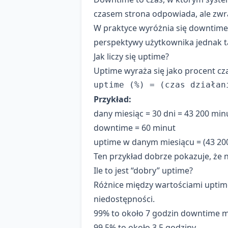
czasem strona odpowiada, ale zwraca
W praktyce wyróżnia się downtime 
perspektywy użytkownika jednak ta r
Jak liczy się uptime?
Uptime wyraża się jako procent cz
Przykład:
dany miesiąc = 30 dni = 43 200 min
downtime = 60 minut
uptime w danym miesiącu = (43 200 
Ten przykład dobrze pokazuje, że
Ile to jest “dobry” uptime?
Różnice między wartościami uptime
niedostępności.
99% to około 7 godzin downtime m
99,5% to około 3,5 godziny